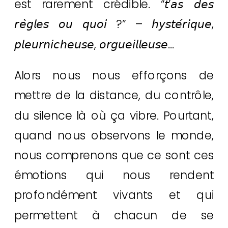
est rarement crédible. “𝘵’𝘢𝘴 𝘥𝘦𝘴
𝘳𝘦̀𝘨𝘭𝘦𝘴 𝘰𝘶 𝘲𝘶𝘰𝘪 ?” – 𝘩𝘺𝘴𝘵𝘦́𝘳𝘪𝘲𝘶𝘦,
𝘱𝘭𝘦𝘶𝘳𝘯𝘪𝘤𝘩𝘦𝘶𝘴𝘦, 𝘰𝘳𝘨𝘶𝘦𝘪𝘭𝘭𝘦𝘶𝘴𝘦…
Alors nous nous efforçons de
mettre de la distance, du contrôle,
du silence là où ça vibre. Pourtant,
quand nous observons le monde,
nous comprenons que ce sont ces
émotions qui nous rendent
profondément vivants et qui
permettent à chacun de se