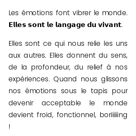
Les émotions font vibrer le monde.
𝗘𝗹𝗹𝗲𝘀 𝘀𝗼𝗻𝘁 𝗹𝗲 𝗹𝗮𝗻𝗴𝗮𝗴𝗲 𝗱𝘂 𝘃𝗶𝘃𝗮𝗻𝘁.
Elles sont ce qui nous relie les uns
aux autres. Elles donnent du sens,
de la profondeur, du relief à nos
expériences. Quand nous glissons
nos émotions sous le tapis pour
devenir acceptable le monde
devient froid, fonctionnel, boriiiiiing
!