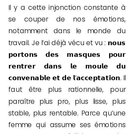
Il y a cette injonction constante à
se couper de nos émotions,
notamment dans le monde du
travail. Je l’ai déjà vécu et vu : 𝗻𝗼𝘂𝘀
𝗽𝗼𝗿𝘁𝗼𝗻𝘀 𝗱𝗲𝘀 𝗺𝗮𝘀𝗾𝘂𝗲𝘀 𝗽𝗼𝘂𝗿
𝗿𝗲𝗻𝘁𝗿𝗲𝗿 𝗱𝗮𝗻𝘀 𝗹𝗲 𝗺𝗼𝘂𝗹𝗲 𝗱𝘂
𝗰𝗼𝗻𝘃𝗲𝗻𝗮𝗯𝗹𝗲 𝗲𝘁 𝗱𝗲 𝗹’𝗮𝗰𝗰𝗲𝗽𝘁𝗮𝘁𝗶𝗼𝗻. Il
faut être plus rationnelle, pour
paraître plus pro, plus lisse, plus
stable, plus rentable. Parce qu’une
femme qui assume ses émotions